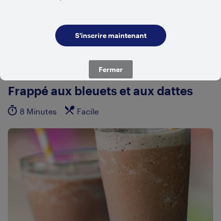
Fermer
Frappé aux bleuets et aux dattes
8 Minutes
Facile