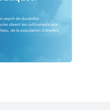
 esprit de durabilité
’en disent les cultivateurs eux-
l’eau, de la population d’abeilles