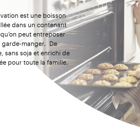
vation est une boisson
lée dans un contenant
 qu’on peut entreposer
u garde-manger. De
, sans soja et enrichi de
e pour toute la famille.