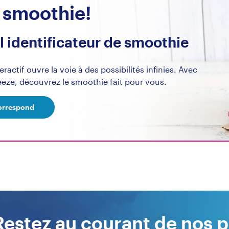
u smoothie!
l identificateur de smoothie
ractif ouvre la voie à des possibilités infinies. Avec
eeze, découvrez le smoothie fait pour vous.
correspond
Restez au courant de nos p