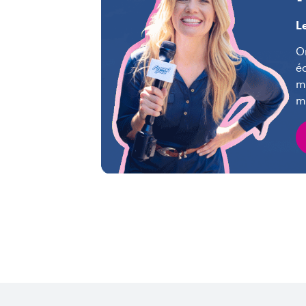
L
O
é
mê
me