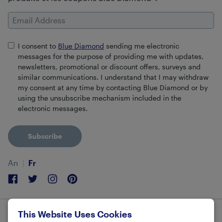
Email Address
I consent to
Blue Diamond
sending me electronic
messages for the purpose of providing me with updates,
newsletters, promotional or discount offers, surveys and
similar communications. I understand that I may withdraw
my consent at any time by contacting Blue Diamond or by
using the unsubscribe mechanism included in the
electronic messages.
Subscribe
An
Fr
Facebook
Twitter
Instagram
Pinterest
This Website Uses Cookies
© 2026 Blue Diamond Growers.