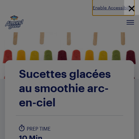
Enable Accessibility
Almond Breeze
Men
Sucettes glacées
au smoothie arc-
en-ciel
PREP TIME
10 Min