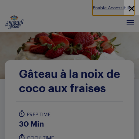
Enable Accessibility
Almond Breeze
Men
Gâteau à la noix de
coco aux fraises
PREP TIME
30 Min
COOK TIME