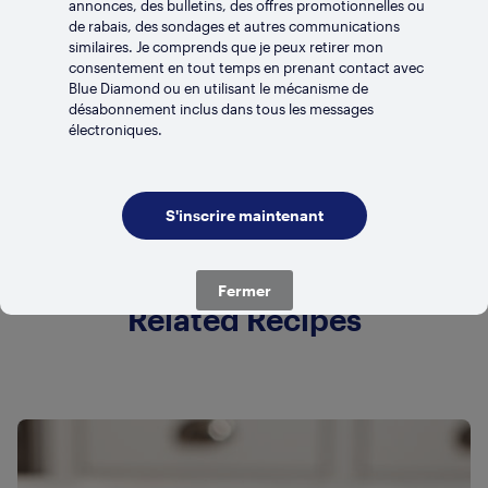
annonces, des bulletins, des offres promotionnelles ou
de rabais, des sondages et autres communications
similaires. Je comprends que je peux retirer mon
consentement en tout temps en prenant contact avec
Blue Diamond ou en utilisant le mécanisme de
LONGUE CONSERVATION
Mélange amande et noix de
désabonnement inclus dans tous les messages
électroniques.
coco non sucré
Fermer
Related Recipes