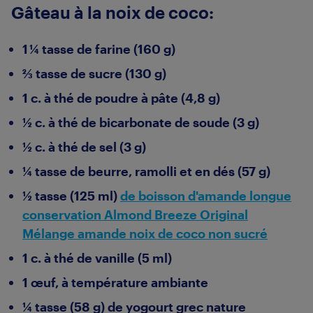
Gâteau à la noix de coco:
1 ¼ tasse de farine (160 g)
⅔ tasse de sucre (130 g)
1 c. à thé de poudre à pâte (4,8 g)
½ c. à thé de bicarbonate de soude (3 g)
½ c. à thé de sel (3 g)
¼ tasse de beurre, ramolli et en dés (57 g)
½ tasse (125 ml)
de boisson d'amande longue
conservation Almond Breeze Original
Mélange amande noix de coco non sucré
1 c. à thé de vanille (5 ml)
1 œuf, à température ambiante
¼ tasse (58 g) de yogourt grec nature