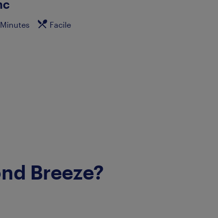
nc
 Minutes
Facile
ond Breeze?