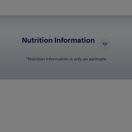
Nutrition Information
*Nutrition Information is only an estimate
NUTRIENT NAME
N
Total Fat
2.5g
Total Carbohydrates
27g
Sugars
23g
Sodium
110mg
Protein
1g