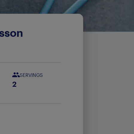
isson
SERVINGS
2