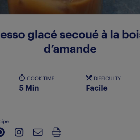
esso glacé secoué à la bo
d’amande
COOK TIME
DIFFICULTY
5 Min
Facile
cipe
Print Recipe