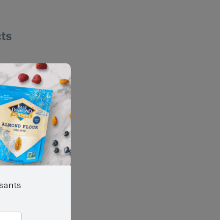
ts
ssants