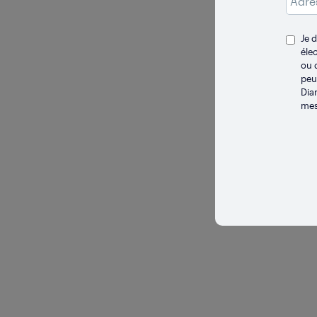
Je 
éle
ou 
peu
Dia
mes
LONGUE 
Va