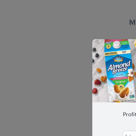
M
Profi