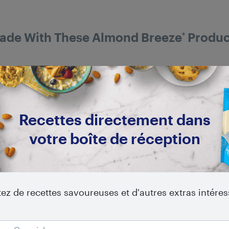
ade With These Almond Breeze
Produc
®
Recettes directement dans
votre boîte de réception
tez de recettes savoureuses et d'autres extras intére