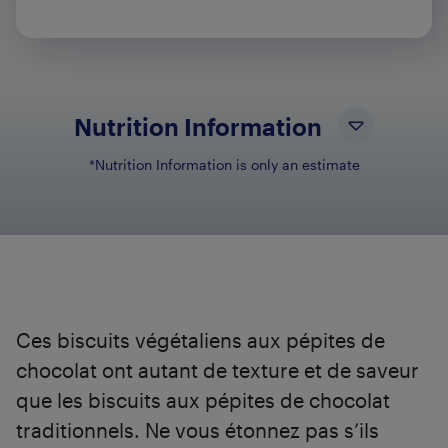
Print Recipe
Nutrition Information
*Nutrition Information is only an estimate
NUTRIENT NAME
NU
Total Fat
5g
Total Carbohydrates
19g
Sugars
11g
Sodium
90mg
Protein
1g
Ces biscuits végétaliens aux pépites de
chocolat ont autant de texture et de saveur
que les biscuits aux pépites de chocolat
traditionnels. Ne vous étonnez pas s’ils