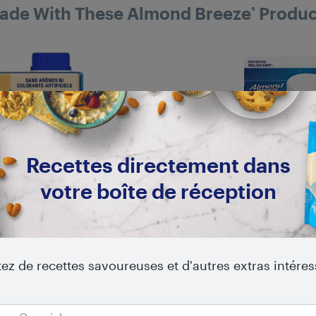
ade With These Almond Breeze
Produc
®
Recettes directement dans
votre boîte de réception
tez de recettes savoureuses et d'autres extras intére