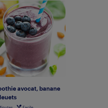
othie avocat, banane
bleuets
Minutes
Facile