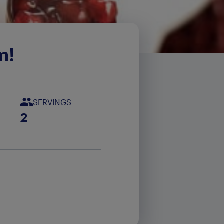
m!
SERVINGS
2