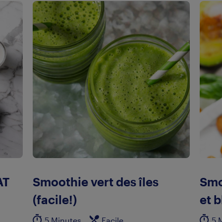
AT
Smoothie vert des îles
Smo
(facile!)
et 
5 Minutes
Facile
5 