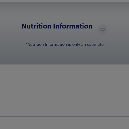
Nutrition Information
*Nutrition Information is only an estimate
NUTRIENT NA
N
Dietary Fiber
4g
Sugars
27g