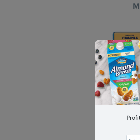
M
Profi