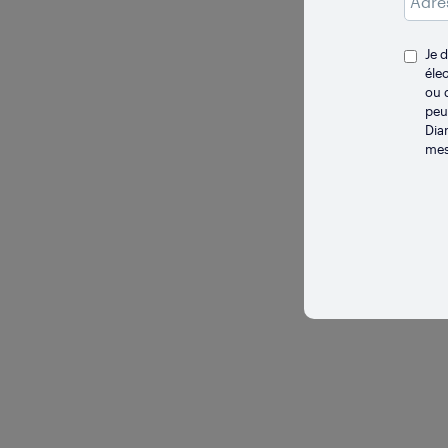
Je 
éle
ou 
peu
LONGUE 
Dia
Va
mes