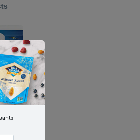
ts
ssants